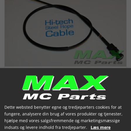
Dette websted benytter egne og tredjeparters cookies for at
Chokerkabel HONDA CB750F/F2
fungere, analysere din brug af vores produkter og tjenester,
80-82
hjælpe med vores salgsfremmende og marketingsmæssige
indsats og levere indhold fra tredjeparter.
Læs mere