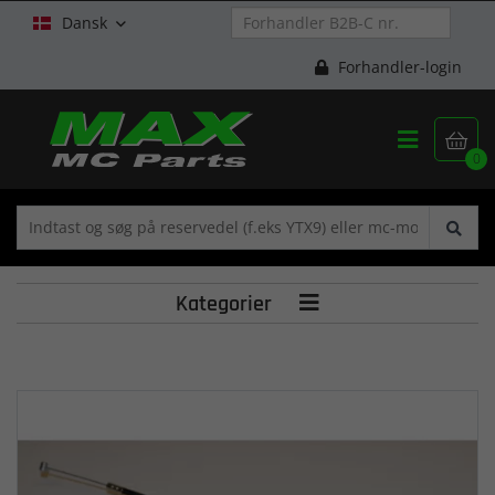
Dansk

Forhandler-login


0
Kategorier
