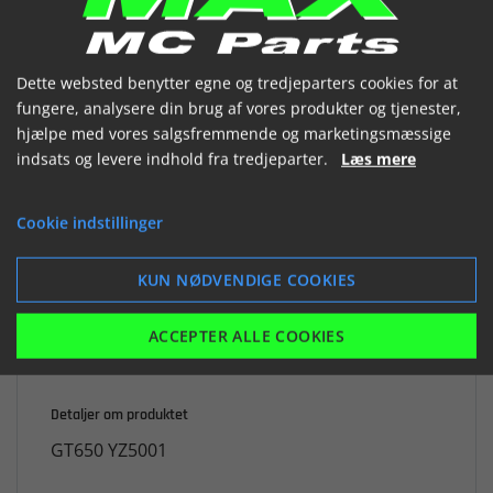


Dette websted benytter egne og tredjeparters cookies for at
fungere, analysere din brug af vores produkter og tjenester,
hjælpe med vores salgsfremmende og marketingsmæssige

Er på lager
indsats og levere indhold fra tredjeparter.
Læs mere
1.400,27 kr.
Cookie indstillinger
inkl. moms
KUN NØDVENDIGE COOKIES
LÆG I KURV
ACCEPTER ALLE COOKIES
Detaljer om produktet
GT650 YZ5001