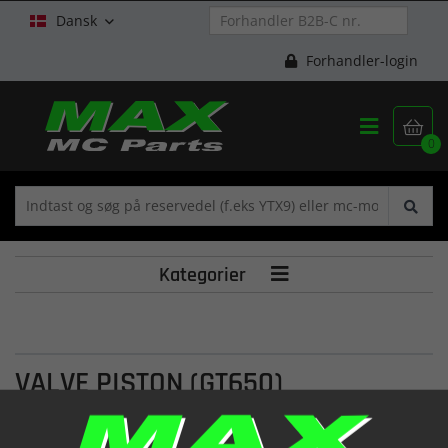
Dansk

Forhandler-login


0
Kategorier

VALVE PISTON (GT650)
(YH6966)