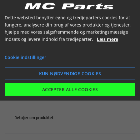


Dette websted benytter egne og tredjeparters cookies for at
fungere, analysere din brug af vores produkter og tjenester,
hjælpe med vores salgsfremmende og marketingsmæssige
indsats og levere indhold fra tredjeparter.
Læs mere

Ikke på lager
Cookie indstillinger
240,04 kr.
inkl. moms
KUN NØDVENDIGE COOKIES
LÆG I KURV
ACCEPTER ALLE COOKIES
Detaljer om produktet