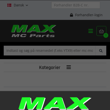
Dansk

Forhandler-login


0
Kategorier

TENSIONER,CAM CH
(12811HN9101)