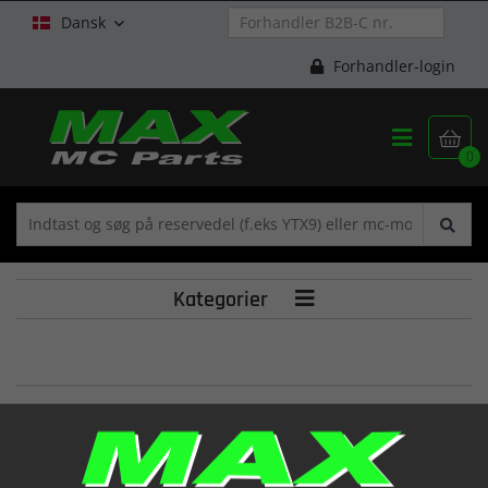
Dansk

Forhandler-login


0
Kategorier

SPRNG SET VALV
(12920-11C00)