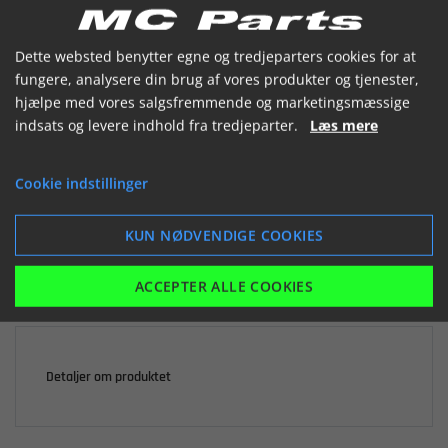


Dette websted benytter egne og tredjeparters cookies for at
fungere, analysere din brug af vores produkter og tjenester,
hjælpe med vores salgsfremmende og marketingsmæssige
indsats og levere indhold fra tredjeparter.
Læs mere

Ikke på lager
Cookie indstillinger
80,78 kr.
inkl. moms
KUN NØDVENDIGE COOKIES
LÆG I KURV
ACCEPTER ALLE COOKIES
Detaljer om produktet