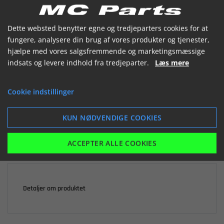


Dette websted benytter egne og tredjeparters cookies for at
fungere, analysere din brug af vores produkter og tjenester,
hjælpe med vores salgsfremmende og marketingsmæssige
indsats og levere indhold fra tredjeparter.
Læs mere

Ikke på lager
Cookie indstillinger
2.913,06 kr.
inkl. moms
KUN NØDVENDIGE COOKIES
LÆG I KURV
ACCEPTER ALLE COOKIES
Detaljer om produktet