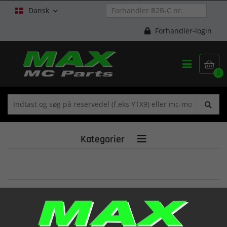
Dansk

Forhandler-login


0
Kategorier

SPEEDOMETER(GT12
(34100HM7950)