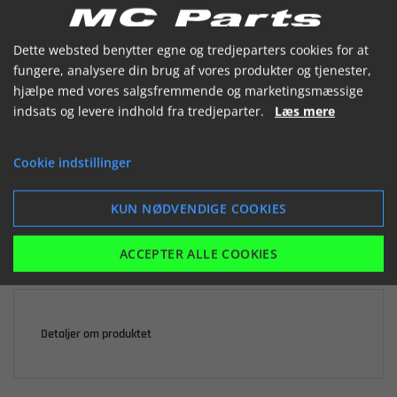


Dette websted benytter egne og tredjeparters cookies for at
fungere, analysere din brug af vores produkter og tjenester,
hjælpe med vores salgsfremmende og marketingsmæssige
indsats og levere indhold fra tredjeparter.
Læs mere

Ikke på lager
Cookie indstillinger
191,17 kr.
inkl. moms
KUN NØDVENDIGE COOKIES
LÆG I KURV
ACCEPTER ALLE COOKIES
Detaljer om produktet