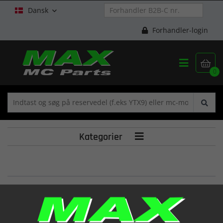
Dansk

Forhandler-login


0
Kategorier

Spannschiene f. Steuerkette
(12811C92800)