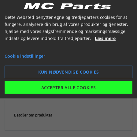


Dette websted benytter egne og tredjeparters cookies for at
fungere, analysere din brug af vores produkter og tjenester,
hjælpe med vores salgsfremmende og marketingsmæssige
indsats og levere indhold fra tredjeparter.
Læs mere

Ikke på lager
Cookie indstillinger
116,45 kr.
inkl. moms
KUN NØDVENDIGE COOKIES
LÆG I KURV
ACCEPTER ALLE COOKIES
Detaljer om produktet