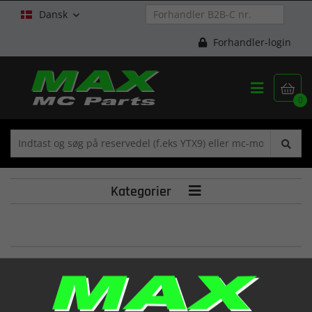
Dansk

Forhandler-login


0
Kategorier

SHIM, TAPPET
(12892HP8900288)