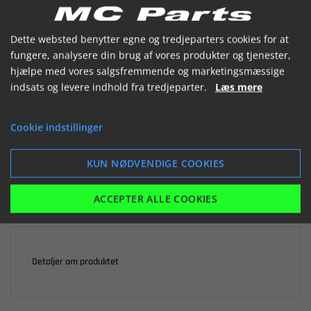


Dette websted benytter egne og tredjeparters cookies for at
fungere, analysere din brug af vores produkter og tjenester,
hjælpe med vores salgsfremmende og marketingsmæssige
indsats og levere indhold fra tredjeparter.
Læs mere

Ikke på lager
Cookie indstillinger
116,45 kr.
inkl. moms
KUN NØDVENDIGE COOKIES
LÆG I KURV
ACCEPTER ALLE COOKIES
Detaljer om produktet