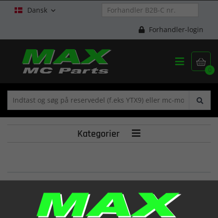
Dansk

Forhandler-login


0
Kategorier

SHIM, TAPPET
(12892HP8900325)