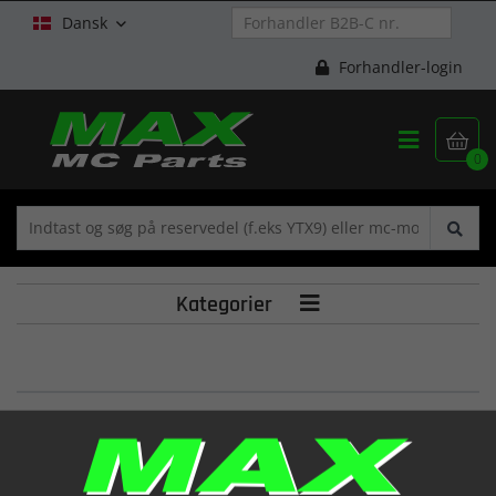
Dansk

Forhandler-login


0
Kategorier

SHIM, TAPPET
(12892HP8900332)