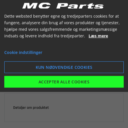


Dette websted benytter egne og tredjeparters cookies for at
fungere, analysere din brug af vores produkter og tjenester,
hjælpe med vores salgsfremmende og marketingsmæssige
indsats og levere indhold fra tredjeparter.
Læs mere

Ikke på lager
Cookie indstillinger
116,45 kr.
inkl. moms
KUN NØDVENDIGE COOKIES
LÆG I KURV
ACCEPTER ALLE COOKIES
Detaljer om produktet