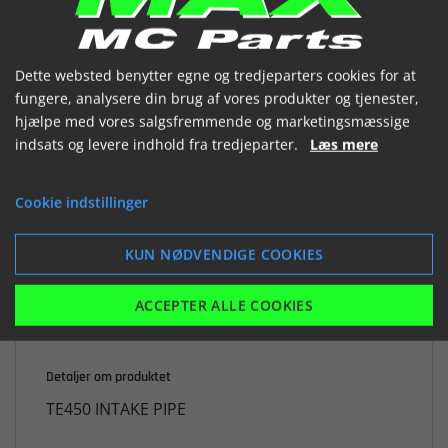


Dette websted benytter egne og tredjeparters cookies for at
fungere, analysere din brug af vores produkter og tjenester,
hjælpe med vores salgsfremmende og marketingsmæssige

Ikke på lager
indsats og levere indhold fra tredjeparter.
Læs mere
741,74 kr.
Cookie indstillinger
inkl. moms
KUN NØDVENDIGE COOKIES
LÆG I KURV
ACCEPTER ALLE COOKIES
Detaljer om produktet
TE450 INTAKE PIPE