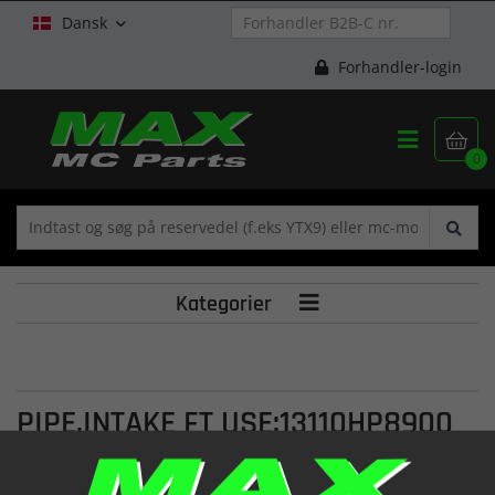
Dansk

Forhandler-login


0
Kategorier

PIPE,INTAKE FT USE:13110HP8900
(13110H78960)