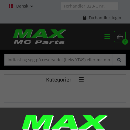
Dansk

Forhandler-login


0
Kategorier

PIPE,INTAKE FT
(13110HG5121)