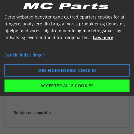


Dette websted benytter egne og tredjeparters cookies for at
fungere, analysere din brug af vores produkter og tjenester,
hjælpe med vores salgsfremmende og marketingsmæssige
indsats og levere indhold fra tredjeparter.
Læs mere

Ikke på lager
Cookie indstillinger
227,88 kr.
inkl. moms
KUN NØDVENDIGE COOKIES
LÆG I KURV
ACCEPTER ALLE COOKIES
Detaljer om produktet