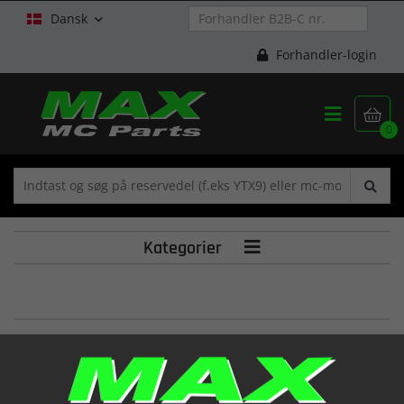
Dansk

Forhandler-login


0
Kategorier

PIPE COMP,INTAKE
(13110HG5870)