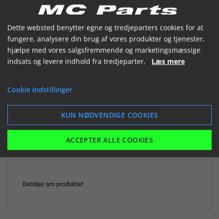


Dette websted benytter egne og tredjeparters cookies for at
fungere, analysere din brug af vores produkter og tjenester,
hjælpe med vores salgsfremmende og marketingsmæssige
indsats og levere indhold fra tredjeparter.
Læs mere

Ikke på lager
Cookie indstillinger
198,57 kr.
inkl. moms
KUN NØDVENDIGE COOKIES
LÆG I KURV
ACCEPTER ALLE COOKIES
Detaljer om produktet