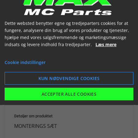


Dette websted benytter egne og tredjeparters cookies for at
fungere, analysere din brug af vores produkter og tjenester,
hjælpe med vores salgsfremmende og marketingsmæssige

Ikke på lager
indsats og levere indhold fra tredjeparter.
Læs mere
750,11 kr.
Cookie indstillinger
inkl. moms
KUN NØDVENDIGE COOKIES
LÆG I KURV
ACCEPTER ALLE COOKIES
Detaljer om produktet
MONTERINGS SÆT