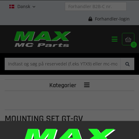
Dansk

Forhandler-login


0
Kategorier

MOUNTING SET GT-GV
(YZ4309)