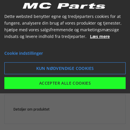


Dette websted benytter egne og tredjeparters cookies for at
fungere, analysere din brug af vores produkter og tjenester,
hjælpe med vores salgsfremmende og marketingsmæssige
indsats og levere indhold fra tredjeparter.
Læs mere

Ikke på lager
Cookie indstillinger
0,00 kr.
inkl. moms
KUN NØDVENDIGE COOKIES
LÆG I KURV
ACCEPTER ALLE COOKIES
Detaljer om produktet