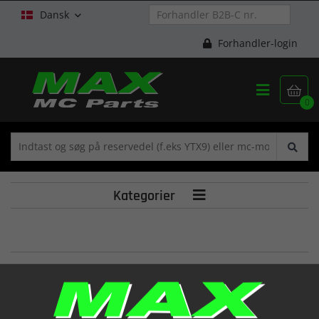
Dansk

Forhandler-login


0
Kategorier

Kipphebel = YL6341
(12840C92800)