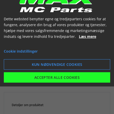
(786-1843-L-MAN)


Dette websted benytter egne og tredjeparters cookies for at
fungere, analysere din brug af vores produkter og tjenester,
hjælpe med vores salgsfremmende og marketingsmæssige
indsats og levere indhold fra tredjeparter.
Læs mere

Ikke på lager
Cookie indstillinger
471,20 kr.
inkl. moms
KUN NØDVENDIGE COOKIES
LÆG I KURV
ACCEPTER ALLE COOKIES
Detaljer om produktet