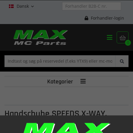
Dansk

Forhandler-login


0
Kategorier

Handschuhe SPEEDS X-WAY.
schwarz/grau. L