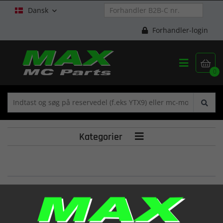
Dansk

Forhandler-login


0
Kategorier

GUID,CAM CHAIN 2
(12782HG5100)