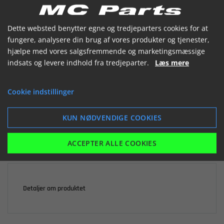


Dette websted benytter egne og tredjeparters cookies for at
fungere, analysere din brug af vores produkter og tjenester,
hjælpe med vores salgsfremmende og marketingsmæssige
indsats og levere indhold fra tredjeparter.
Læs mere

Ikke på lager
Cookie indstillinger
90,21 kr.
inkl. moms
KUN NØDVENDIGE COOKIES
LÆG I KURV
ACCEPTER ALLE COOKIES
Detaljer om produktet