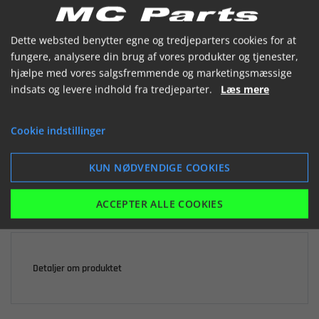


Dette websted benytter egne og tredjeparters cookies for at
fungere, analysere din brug af vores produkter og tjenester,
hjælpe med vores salgsfremmende og marketingsmæssige
indsats og levere indhold fra tredjeparter.
Læs mere

Ikke på lager
Cookie indstillinger
17,46 kr.
inkl. moms
KUN NØDVENDIGE COOKIES
LÆG I KURV
ACCEPTER ALLE COOKIES
Detaljer om produktet