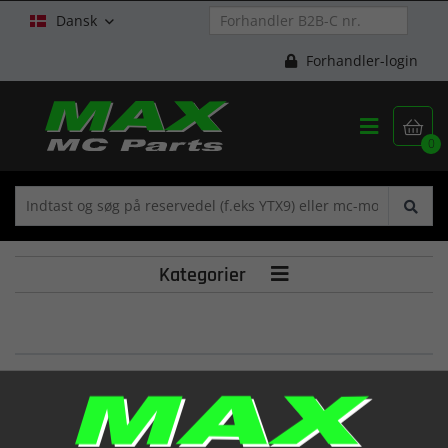
Dansk

Forhandler-login


0
Kategorier

GASKET,TEN/ADJUS
(12837HE6102)