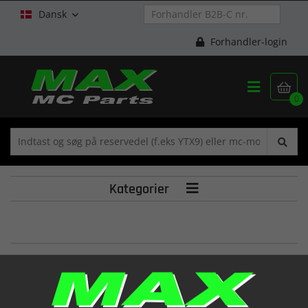
Dansk

Forhandler-login


0
Kategorier

GASKET T/ADJS(GD
(12837-31321)