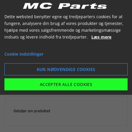


Dette websted benytter egne og tredjeparters cookies for at
fungere, analysere din brug af vores produkter og tjenester,
hjælpe med vores salgsfremmende og marketingsmæssige
indsats og levere indhold fra tredjeparter.
Læs mere

Ikke på lager
Cookie indstillinger
10,10 kr.
inkl. moms
KUN NØDVENDIGE COOKIES
LÆG I KURV
ACCEPTER ALLE COOKIES
Detaljer om produktet