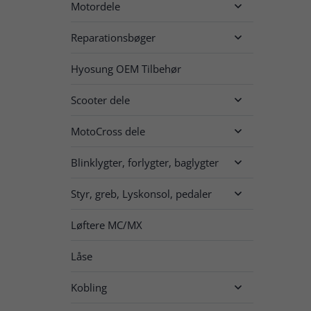
Motordele

Reparationsbøger

Hyosung OEM Tilbehør
Scooter dele

MotoCross dele

Blinklygter, forlygter, baglygter

Styr, greb, Lyskonsol, pedaler

Løftere MC/MX
Låse
Kobling
