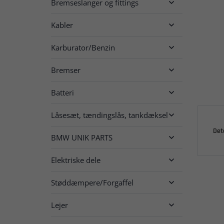
Bremseslanger og fittings

Kabler

Karburator/Benzin

Bremser

Batteri

Låsesæt, tændingslås, tankdæksel

Det
BMW UNIK PARTS

Elektriske dele

Støddæmpere/Forgaffel

Lejer
