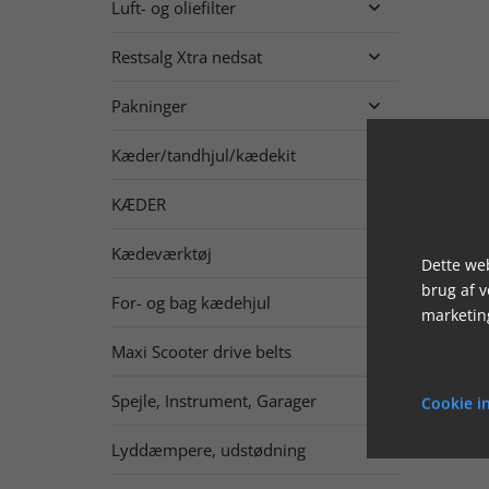
Luft- og oliefilter

Restsalg Xtra nedsat

Pakninger

Kæder/tandhjul/kædekit

KÆDER

Kædeværktøj
Dette web
brug af 
For- og bag kædehjul

marketin
Maxi Scooter drive belts
Spejle, Instrument, Garager

Cookie in
Lyddæmpere, udstødning
