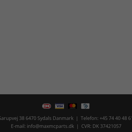
Sarupvej 38 6470 Sydals Danmark | Telefon: +45 74 40 48 6
E-mail: info@maxmcparts.dk | CVR: DK 37421057