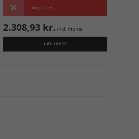

Ikke på lager
2.308,93 kr.
inkl. moms
LÆG I KURV