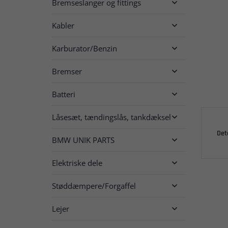
Bremseslanger og fittings

Kabler

Karburator/Benzin

Bremser

Batteri

Låsesæt, tændingslås, tankdæksel

Det
BMW UNIK PARTS

Elektriske dele

Støddæmpere/Forgaffel

Lejer
