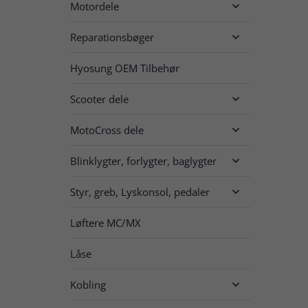
Motordele

Reparationsbøger

Hyosung OEM Tilbehør
Scooter dele

MotoCross dele

Blinklygter, forlygter, baglygter

Styr, greb, Lyskonsol, pedaler

Løftere MC/MX
Låse
Kobling
