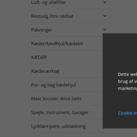
Luft- og oliefilter

Restsalg Xtra nedsat

Pakninger

Kæder/tandhjul/kædekit

KÆDER

Kædeværktøj
Dette web
brug af 
For- og bag kædehjul

marketin
Maxi Scooter drive belts
Spejle, Instrument, Garager

Cookie in
Lyddæmpere, udstødning
