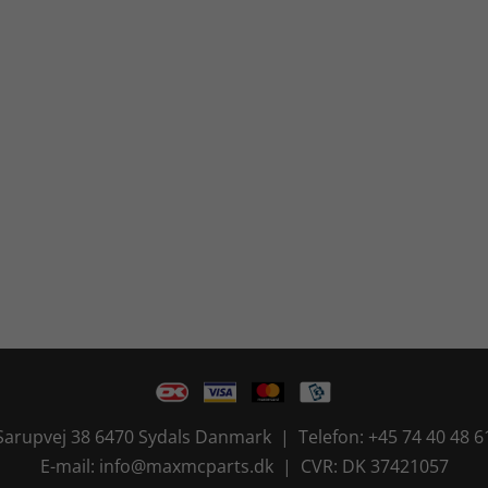
Sarupvej 38 6470 Sydals Danmark | Telefon: +45 74 40 48 6
E-mail: info@maxmcparts.dk | CVR: DK 37421057