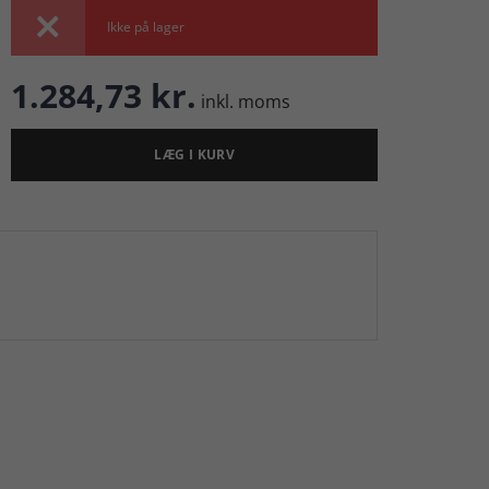

Ikke på lager
1.284,73 kr.
inkl. moms
LÆG I KURV