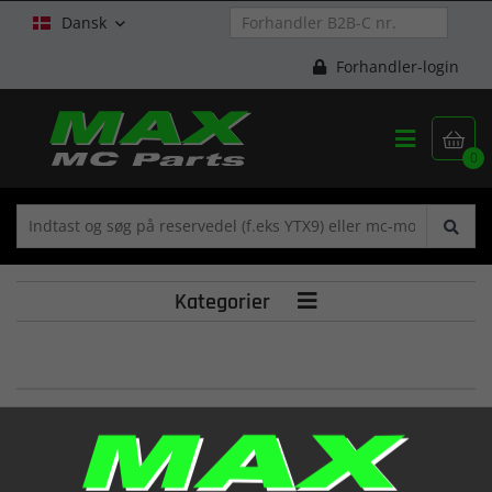
Dansk

Forhandler-login


0
Kategorier

CAM SHAFT (X,FB)
(12711-30A00)