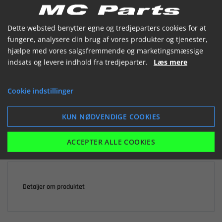


Dette websted benytter egne og tredjeparters cookies for at
fungere, analysere din brug af vores produkter og tjenester,
hjælpe med vores salgsfremmende og marketingsmæssige
indsats og levere indhold fra tredjeparter.
Læs mere

Ikke på lager
Cookie indstillinger
1.514,58 kr.
inkl. moms
KUN NØDVENDIGE COOKIES
LÆG I KURV
ACCEPTER ALLE COOKIES
Detaljer om produktet