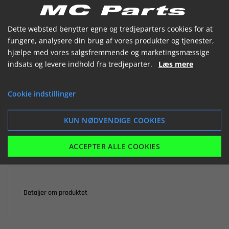


Dette websted benytter egne og tredjeparters cookies for at
fungere, analysere din brug af vores produkter og tjenester,
hjælpe med vores salgsfremmende og marketingsmæssige
indsats og levere indhold fra tredjeparter.
Læs mere

Ikke på lager
Cookie indstillinger
1.266,85 kr.
inkl. moms
KUN NØDVENDIGE COOKIES
LÆG I KURV
ACCEPTER ALLE COOKIES
Detaljer om produktet