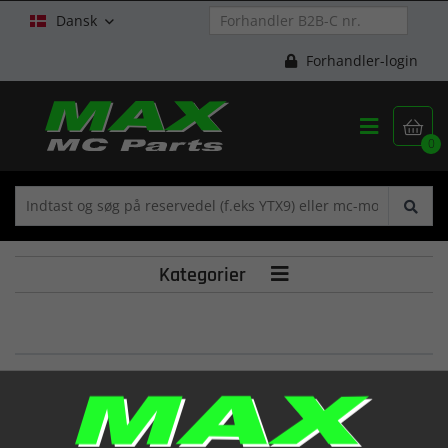
Dansk

Forhandler-login


0
Kategorier

CAM SHAFT RR IN
(12720HJ8200HPA)