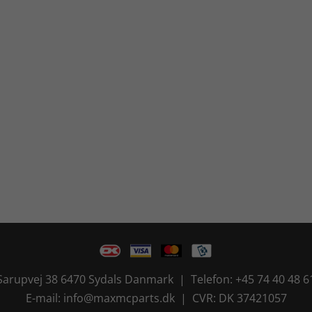
Sarupvej 38 6470 Sydals Danmark | Telefon: +45 74 40 48 6
E-mail: info@maxmcparts.dk | CVR: DK 37421057