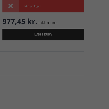

Ikke på lager
977,45 kr.
inkl. moms
LÆG I KURV