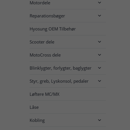
Motordele

Reparationsbøger

Hyosung OEM Tilbehør
Scooter dele

MotoCross dele

Blinklygter, forlygter, baglygter

Styr, greb, Lyskonsol, pedaler

Løftere MC/MX
Låse
Kobling
