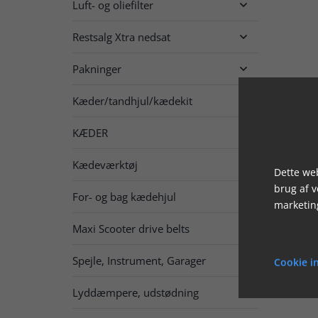
Luft- og oliefilter

Restsalg Xtra nedsat

Pakninger

Kæder/tandhjul/kædekit

KÆDER

Kædeværktøj
Dette web
brug af 
For- og bag kædehjul

marketin
Maxi Scooter drive belts
Spejle, Instrument, Garager

Cookie in
Lyddæmpere, udstødning
