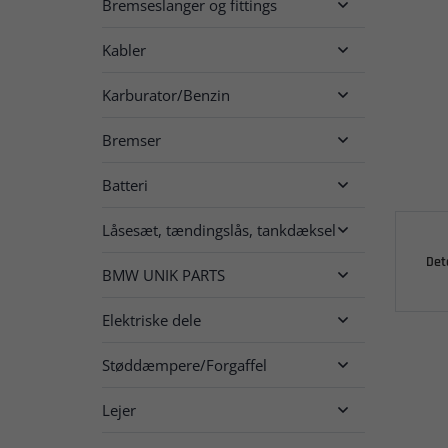
Bremseslanger og fittings

Kabler

Karburator/Benzin

Bremser

Batteri

Låsesæt, tændingslås, tankdæksel

Det
BMW UNIK PARTS

Elektriske dele

Støddæmpere/Forgaffel

Lejer
