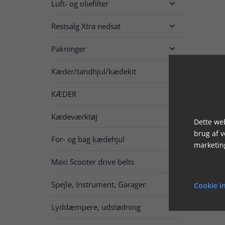
Luft- og oliefilter

Restsalg Xtra nedsat

Pakninger

Kæder/tandhjul/kædekit

KÆDER

Kædeværktøj
Dette web
brug af 
For- og bag kædehjul

marketin
Maxi Scooter drive belts
Spejle, Instrument, Garager

Cookie in
Lyddæmpere, udstødning
