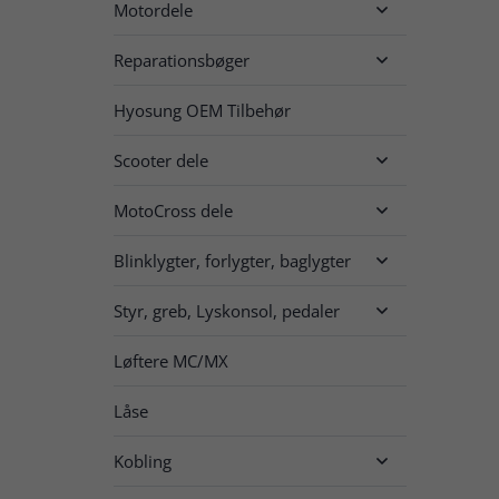
Motordele

Reparationsbøger

Hyosung OEM Tilbehør
Scooter dele

MotoCross dele

Blinklygter, forlygter, baglygter

Styr, greb, Lyskonsol, pedaler

Løftere MC/MX
Låse
Kobling
