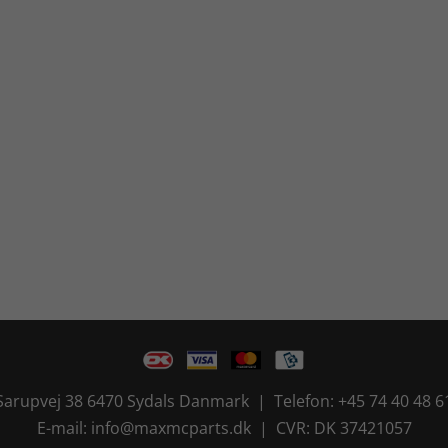
Sarupvej 38 6470 Sydals Danmark | Telefon: +45 74 40 48 6
E-mail: info@maxmcparts.dk | CVR: DK 37421057