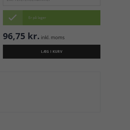

Er på lager
96,75 kr.
inkl. moms
LÆG I KURV