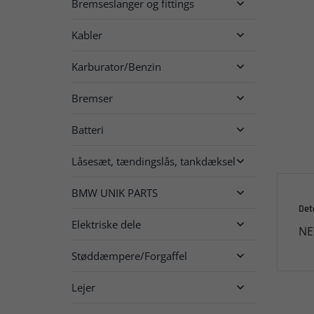
Bremseslanger og fittings

Kabler

Karburator/Benzin

Bremser

Batteri

Låsesæt, tændingslås, tankdæksel

BMW UNIK PARTS

Det
Elektriske dele

NE
Støddæmpere/Forgaffel

Lejer
