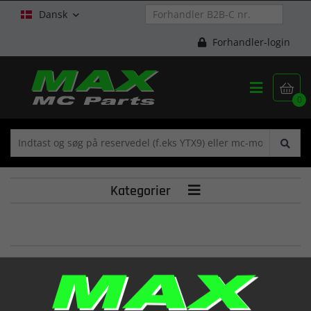
Dansk

Forhandler-login


0
Kategorier

BODY,FLOAT (EZ)
(13245HE7100)