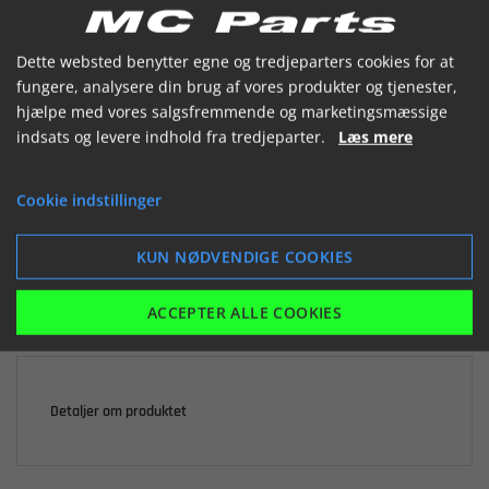


Dette websted benytter egne og tredjeparters cookies for at
fungere, analysere din brug af vores produkter og tjenester,
hjælpe med vores salgsfremmende og marketingsmæssige
indsats og levere indhold fra tredjeparter.
Læs mere

Ikke på lager
Cookie indstillinger
34,70 kr.
inkl. moms
KUN NØDVENDIGE COOKIES
LÆG I KURV
ACCEPTER ALLE COOKIES
Detaljer om produktet