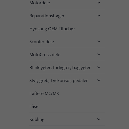
Motordele

Reparationsbøger

Hyosung OEM Tilbehør
Scooter dele

MotoCross dele

Blinklygter, forlygter, baglygter

Styr, greb, Lyskonsol, pedaler

Løftere MC/MX
Låse
Kobling
