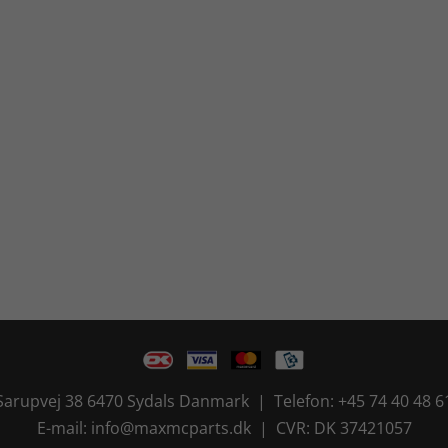
Sarupvej 38 6470 Sydals Danmark | Telefon: +45 74 40 48 6
E-mail: info@maxmcparts.dk | CVR: DK 37421057