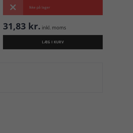

Ikke på lager
31,83 kr.
inkl. moms
LÆG I KURV