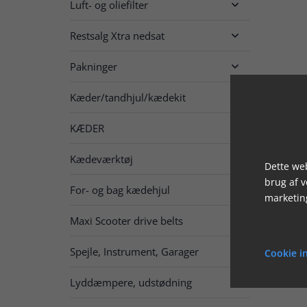
Luft- og oliefilter

Restsalg Xtra nedsat

Pakninger

Kæder/tandhjul/kædekit

KÆDER

Kædeværktøj
Dette web
brug af 
For- og bag kædehjul

marketin
Maxi Scooter drive belts
Spejle, Instrument, Garager

Cookie in
Lyddæmpere, udstødning
