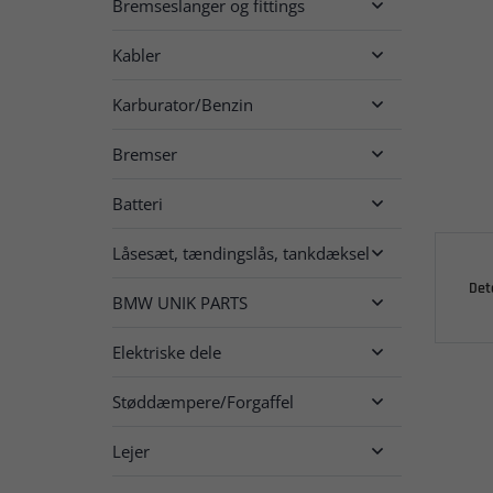
Bremseslanger og fittings

Kabler

Karburator/Benzin

Bremser

Batteri

Låsesæt, tændingslås, tankdæksel

Det
BMW UNIK PARTS

Elektriske dele

Støddæmpere/Forgaffel

Lejer
