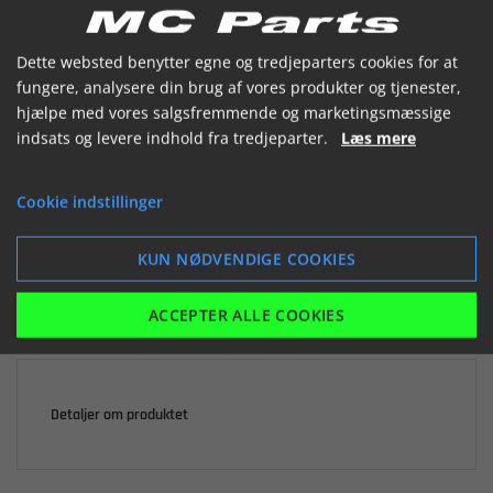


Dette websted benytter egne og tredjeparters cookies for at
fungere, analysere din brug af vores produkter og tjenester,
hjælpe med vores salgsfremmende og marketingsmæssige
indsats og levere indhold fra tredjeparter.
Læs mere

Ikke på lager
Cookie indstillinger
32,39 kr.
inkl. moms
KUN NØDVENDIGE COOKIES
LÆG I KURV
ACCEPTER ALLE COOKIES
Detaljer om produktet