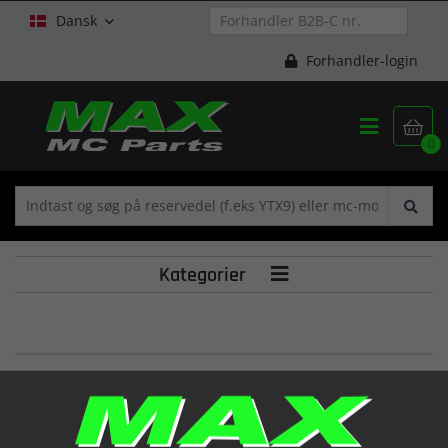
Dansk

Forhandler-login


0
Kategorier

Distanz kurz Radachse vorne
(21G21-02)