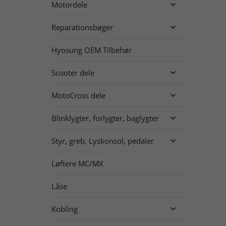
Motordele

Reparationsbøger

Hyosung OEM Tilbehør
Scooter dele

MotoCross dele

Blinklygter, forlygter, baglygter

Styr, greb, Lyskonsol, pedaler

Løftere MC/MX
Låse
Kobling
