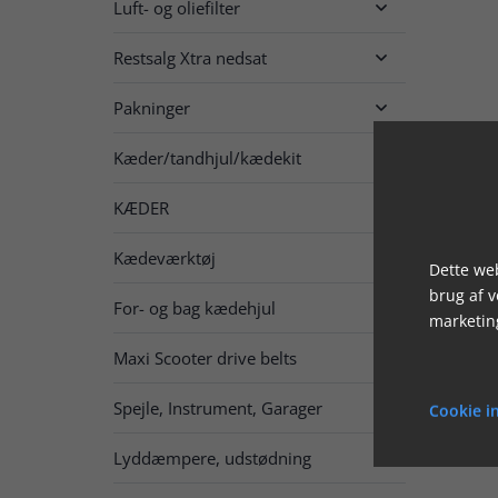
Luft- og oliefilter

Restsalg Xtra nedsat

Pakninger

Kæder/tandhjul/kædekit

KÆDER

Kædeværktøj
Dette web
brug af 
For- og bag kædehjul

marketin
Maxi Scooter drive belts
Spejle, Instrument, Garager

Cookie in
Lyddæmpere, udstødning
