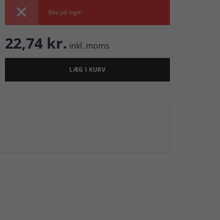

Ikke på lager
22,74 kr.
inkl. moms
LÆG I KURV