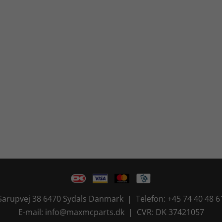
Sarupvej 38 6470 Sydals Danmark | Telefon: +45 74 40 48 6
E-mail: info@maxmcparts.dk | CVR: DK 37421057