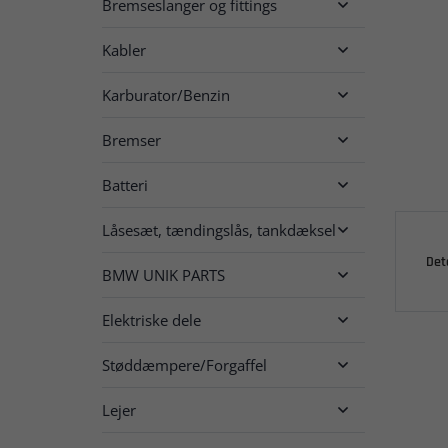
Bremseslanger og fittings

Kabler

Karburator/Benzin

Bremser

Batteri

Låsesæt, tændingslås, tankdæksel

Det
BMW UNIK PARTS

Elektriske dele

Støddæmpere/Forgaffel

Lejer
