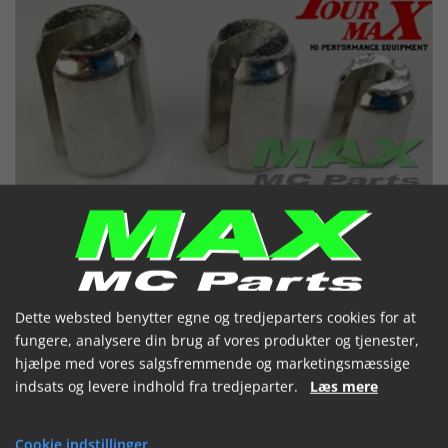
Dette websted benytter egne og tredjeparters cookies for at
fungere, analysere din brug af vores produkter og tjenester,
hjælpe med vores salgsfremmende og marketingsmæssige
Afbalancerings klodser EGER
indsats og levere indhold fra tredjeparter.
Læs mere
*STK* 20 GR
Cookie indstillinger