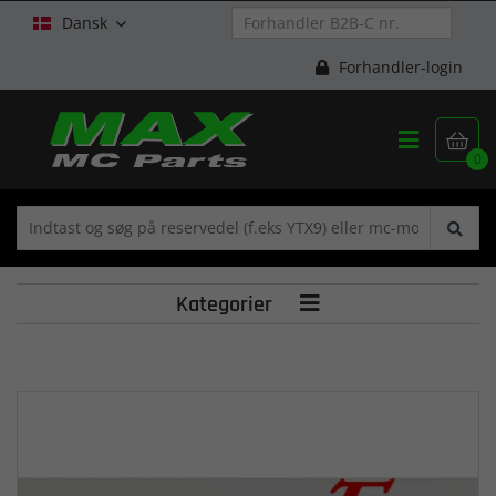
Dansk

Forhandler-login


0
Kategorier
