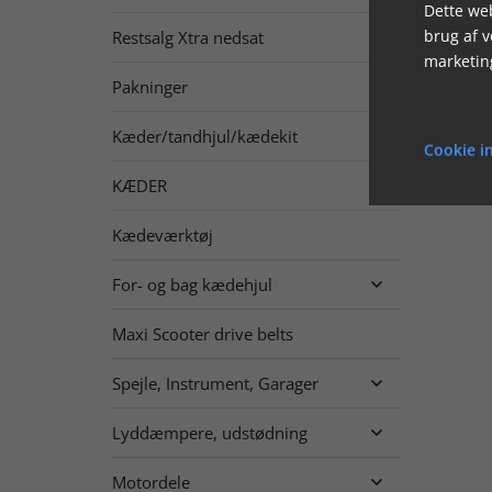
Dette web
brug af 
Restsalg Xtra nedsat

marketin
Pakninger

Kæder/tandhjul/kædekit

Cookie in
KÆDER

Kædeværktøj
For- og bag kædehjul

Maxi Scooter drive belts
Spejle, Instrument, Garager

Lyddæmpere, udstødning

Motordele
