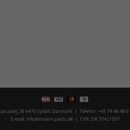
Sarupvej 38 6470 Sydals Danmark | Telefon: +45 74 40 48 6
E-mail: info@maxmcparts.dk | CVR: DK 37421057