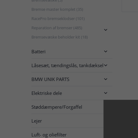
Bremse master komplet (35)
RacePro bremseklodser (101)
Reparation af bremser (485)

Bremsevæske beholder kit (18)
Batteri

Låsesæt, tændingslås, tankdæksel

BMW UNIK PARTS

Elektriske dele

Støddæmpere/Forgaffel

Lejer

Luft- og oliefilter
