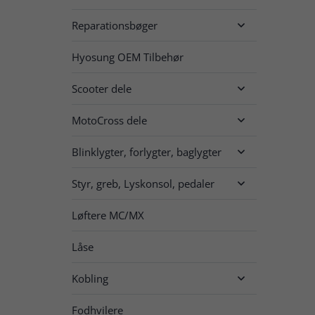
Reparationsbøger

Hyosung OEM Tilbehør
Scooter dele

MotoCross dele

Blinklygter, forlygter, baglygter

Styr, greb, Lyskonsol, pedaler

Løftere MC/MX
Låse
Kobling

Fodhvilere