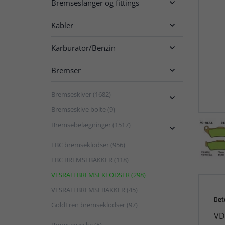
Bremseslanger og fittings

Kabler

Karburator/Benzin

Bremser

Bremseskiver (1682)

Bremseskive bolte (9)
Bremsebelægninger (1517)

EBC bremseklodser (956)
EBC BREMSEBAKKER (118)
VESRAH BREMSEKLODSER (298)
VESRAH BREMSEBAKKER (45)
Det
GoldFren bremseklodser (97)
VD
Bremsevæske (5)