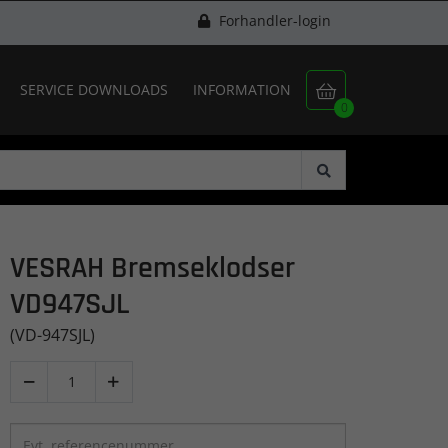
Forhandler-login
SERVICE DOWNLOADS
INFORMATION

0
VESRAH Bremseklodser
VD947SJL
(VD-947SJL)

