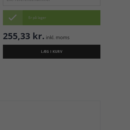

Er på lager
255,33 kr.
inkl. moms
LÆG I KURV