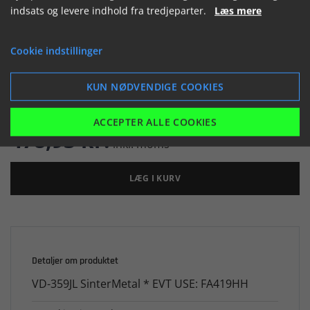
indsats og levere indhold fra tredjeparter.
Læs mere


Cookie indstillinger
KUN NØDVENDIGE COOKIES

Er på lager
ACCEPTER ALLE COOKIES
478,93 kr.
inkl. moms
LÆG I KURV
Detaljer om produktet
VD-359JL SinterMetal * EVT USE: FA419HH