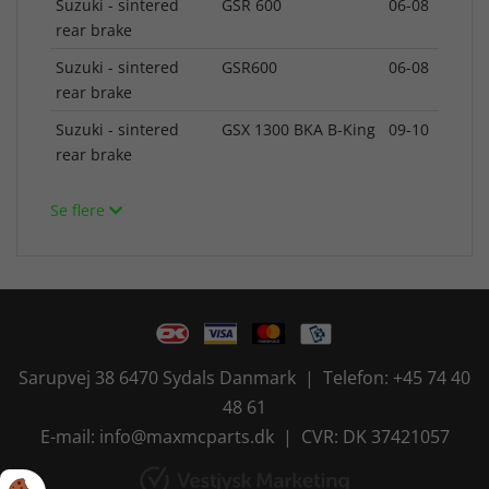
Suzuki - sintered
GSR 600
06-08
rear brake
Suzuki - sintered
GSR600
06-08
rear brake
Suzuki - sintered
GSX 1300 BKA B-King
09-10
rear brake
Se flere
Sarupvej 38 6470 Sydals Danmark | Telefon: +45 74 40
48 61
E-mail: info@maxmcparts.dk | CVR: DK 37421057