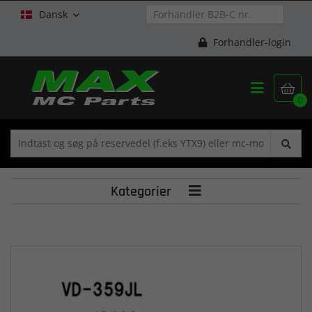
Dansk

Forhandler-login


0
Kategorier
