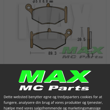
VESRAH Bremseklodser VD359JL
Dette websted benytter egne og tredjeparters cookies for at
(VD-359JL)
fungere, analysere din brug af vores produkter og tjenester,
hjælpe med vores salgsfremmende og marketingsmæssige