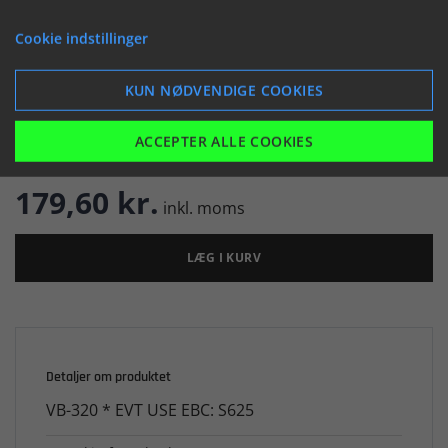


Cookie indstillinger
KUN NØDVENDIGE COOKIES

Er på lager
ACCEPTER ALLE COOKIES
179,60 kr.
inkl. moms
LÆG I KURV
Detaljer om produktet
VB-320 * EVT USE EBC: S625