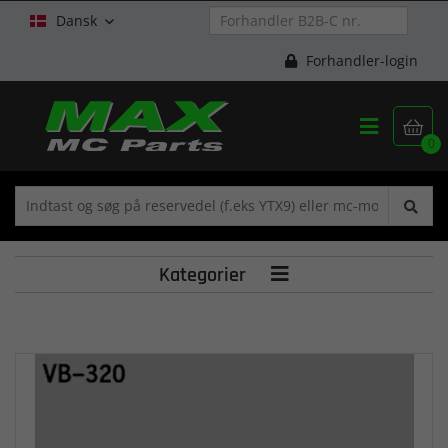
Dansk

Forhandler-login


0
Kategorier
