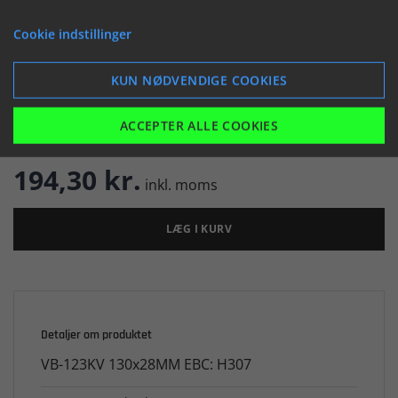


Cookie indstillinger
KUN NØDVENDIGE COOKIES

Er på lager
ACCEPTER ALLE COOKIES
194,30 kr.
inkl. moms
LÆG I KURV
Detaljer om produktet
VB-123KV 130x28MM EBC: H307