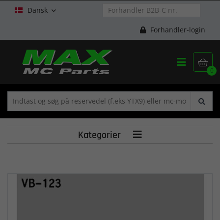
Dansk

Forhandler-login


0
Kategorier
