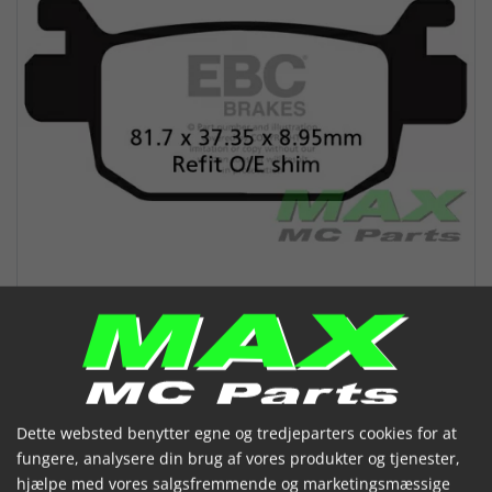
EBC Scooter Disc pad set SFA415
Dette websted benytter egne og tredjeparters cookies for at
(SFA415)
fungere, analysere din brug af vores produkter og tjenester,
hjælpe med vores salgsfremmende og marketingsmæssige