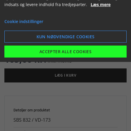
indsats og levere indhold fra tredjeparter.
Læs mere


Cookie indstillinger
KUN NØDVENDIGE COOKIES

Ikke på lager
ACCEPTER ALLE COOKIES
165,66 kr.
inkl. moms
LÆG I KURV
Detaljer om produktet
SBS 832 / VD-173