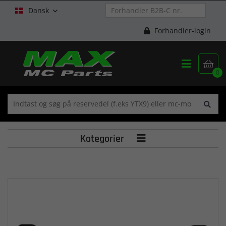
Dansk

Forhandler-login


0
Kategorier
