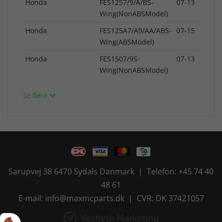
Honda
FES1257/9/A/BS-
07-13
Wing(NonABSModel)
Honda
FES125A7/A9/AA/ABS-
07-15
Wing(ABSModel)
Honda
FES1507/9S-
07-13
Wing(NonABSModel)
Se flere
Sarupvej 38 6470 Sydals Danmark | Telefon: +45 74 40
48 61
E-mail: info@maxmcparts.dk | CVR: DK 37421057