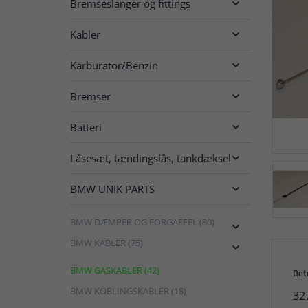
Bremseslanger og fittings

Kabler

Karburator/Benzin

Bremser

Batteri

Låsesæt, tændingslås, tankdæksel

BMW UNIK PARTS

BMW DÆMPER OG FORGAFFEL (80)

BMW KABLER (75)

BMW GASKABLER (42)
Det
BMW KOBLINGSKABLER (18)
32