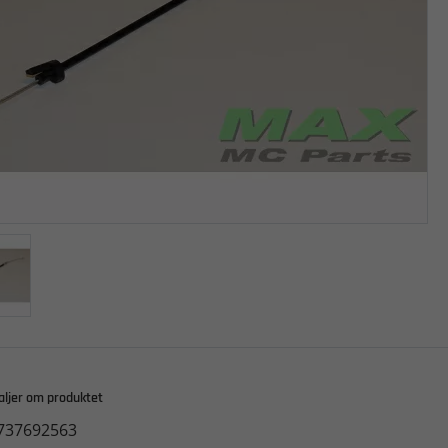
aljer om produktet
737692563