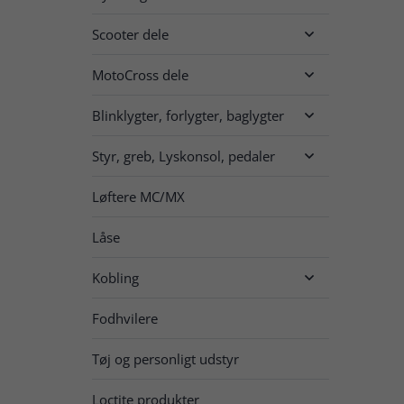
Scooter dele

MotoCross dele

Blinklygter, forlygter, baglygter

Styr, greb, Lyskonsol, pedaler

Løftere MC/MX
Låse
Kobling

Fodhvilere
Tøj og personligt udstyr
Loctite produkter