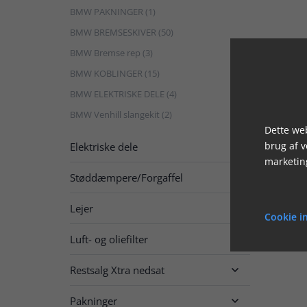
BMW PAKNINGER (1)
BMW BREMSESKIVER (50)
BMW Bremse rep (3)
BMW KOBLINGER (15)
BMW ELEKTRISKE DELE (4)
BMW Venhill slangekit (2)
Dette web
brug af 
Elektriske dele

marketin
Støddæmpere/Forgaffel

Lejer

Cookie in
Luft- og oliefilter

Restsalg Xtra nedsat

Pakninger
