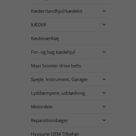
Kæder/tandhjul/kædekit

KÆDER

Kædeværktøj
For- og bag kædehjul

Maxi Scooter drive belts
Spejle, Instrument, Garager

Lyddæmpere, udstødning

Motordele

Reparationsbøger

Hyosung OEM Tilbehør