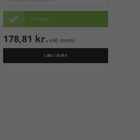

Er på lager
178,81 kr.
inkl. moms
LÆG I KURV