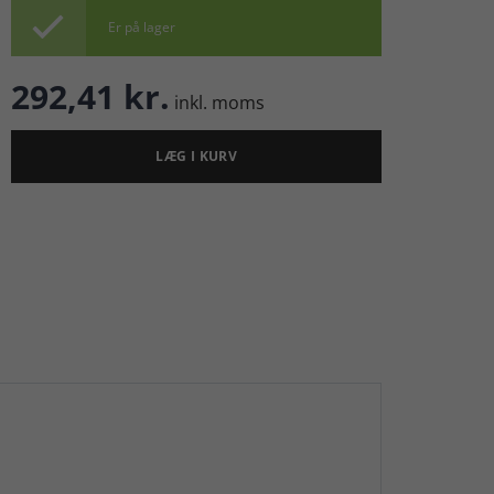

Er på lager
292,41 kr.
inkl. moms
LÆG I KURV