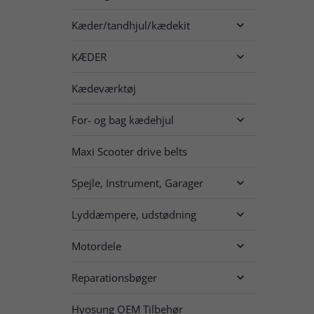
Kæder/tandhjul/kædekit

KÆDER

Kædeværktøj
For- og bag kædehjul

Maxi Scooter drive belts
Spejle, Instrument, Garager

Lyddæmpere, udstødning

Motordele

Reparationsbøger

Hyosung OEM Tilbehør