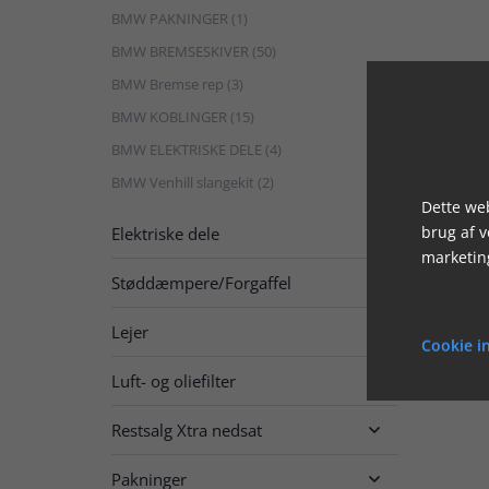
BMW PAKNINGER (1)
BMW BREMSESKIVER (50)
BMW Bremse rep (3)
BMW KOBLINGER (15)
BMW ELEKTRISKE DELE (4)
BMW Venhill slangekit (2)
Dette web
brug af 
Elektriske dele

marketin
Støddæmpere/Forgaffel

Lejer

Cookie in
Luft- og oliefilter

Restsalg Xtra nedsat

Pakninger
