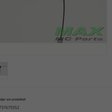
aljer om produktet
737679352