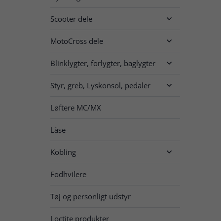
Scooter dele

MotoCross dele

Blinklygter, forlygter, baglygter

Styr, greb, Lyskonsol, pedaler

Løftere MC/MX
Låse
Kobling

Fodhvilere
Tøj og personligt udstyr
Loctite produkter