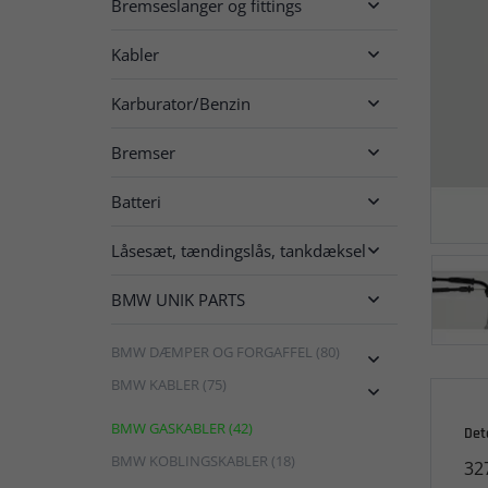
Bremseslanger og fittings

Kabler

Karburator/Benzin

Bremser

Batteri

Låsesæt, tændingslås, tankdæksel

BMW UNIK PARTS

BMW DÆMPER OG FORGAFFEL (80)

BMW KABLER (75)

BMW GASKABLER (42)
Det
BMW KOBLINGSKABLER (18)
32