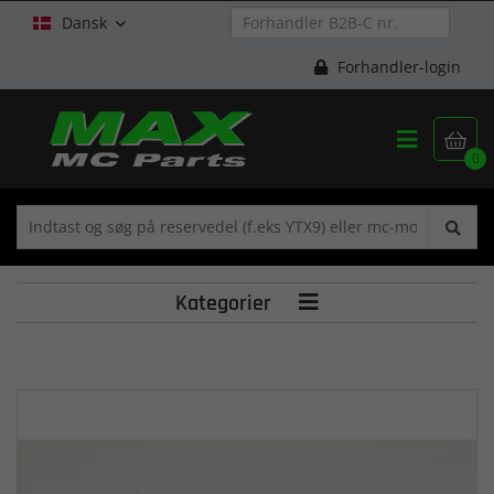
Dansk

Forhandler-login


0
Kategorier
