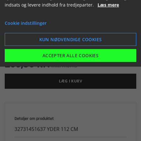
indsats og levere indhold fra tredjeparter.
Læs mere


Cookie indstillinger
KUN NØDVENDIGE COOKIES

Er på lager
ACCEPTER ALLE COOKIES
266,50 kr.
inkl. moms
LÆG I KURV
Detaljer om produktet
32731451637 YDER 112 CM