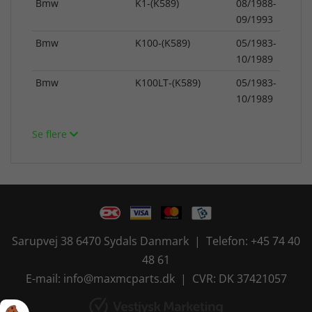
Bmw
K1-(K589)
08/1988-
09/1993
Bmw
K100-(K589)
05/1983-
10/1989
Bmw
K100LT-(K589)
05/1983-
10/1989
Se flere
Sarupvej 38 6470 Sydals Danmark | Telefon: +45 74 40
48 61
E-mail: info@maxmcparts.dk | CVR: DK 37421057