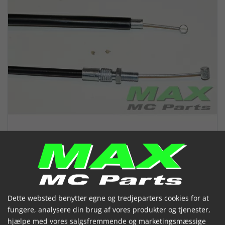
CHOKERKABEL BMW K-MODELS
Dette websted benytter egne og tredjeparters cookies for at
(048409)
fungere, analysere din brug af vores produkter og tjenester,
hjælpe med vores salgsfremmende og marketingsmæssige