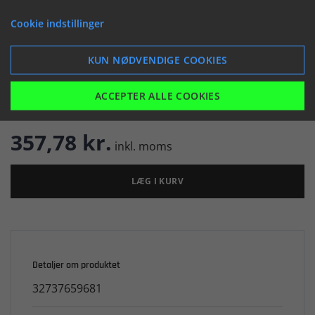


Cookie indstillinger
KUN NØDVENDIGE COOKIES

ACCEPTER ALLE COOKIES
Er på lager
357,78 kr.
inkl. moms
LÆG I KURV
Detaljer om produktet
32737659681