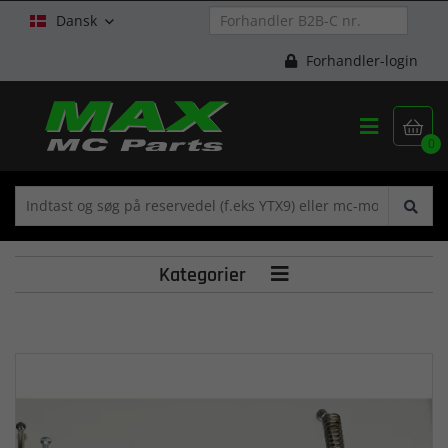
Dansk

Forhandler-login


0
Kategorier
