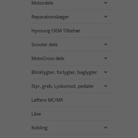
Motordele

Reparationsbøger

Hyosung OEM Tilbehør
Scooter dele

MotoCross dele

Blinklygter, forlygter, baglygter

Styr, greb, Lyskonsol, pedaler

Løftere MC/MX
Låse
Kobling
