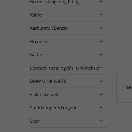
Bremseslanger og fittings

Kabler

Karburator/Benzin

Bremser

Batteri

Låsesæt, tændingslås, tankdæksel

BMW UNIK PARTS

Det
Elektriske dele

Støddæmpere/Forgaffel

Lejer
