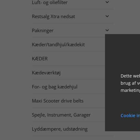
Luft- og oliefilter

Restsalg Xtra nedsat

Pakninger

Kæder/tandhjul/kædekit

KÆDER

Kædeværktøj
Dette web
brug af 
For- og bag kædehjul

marketin
Maxi Scooter drive belts
Spejle, Instrument, Garager

Cookie in
Lyddæmpere, udstødning
