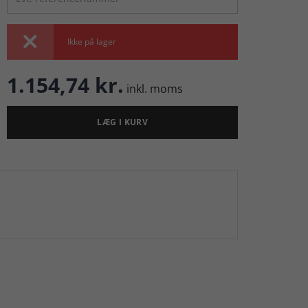

Ikke på lager
1.154,74 kr.
inkl. moms
LÆG I KURV