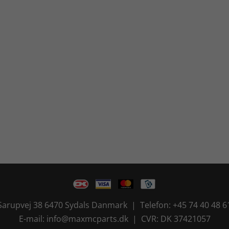
Sarupvej 38 6470 Sydals Danmark | Telefon: +45 74 40 48 6
E-mail: info@maxmcparts.dk | CVR: DK 37421057