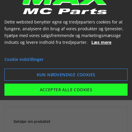
(1331476 200)


Dette websted benytter egne og tredjeparters cookies for at
fungere, analysere din brug af vores produkter og tjenester,
hjælpe med vores salgsfremmende og marketingsmæssige
indsats og levere indhold fra tredjeparter.
Læs mere

Ikke på lager
Cookie indstillinger
379,71 kr.
inkl. moms
KUN NØDVENDIGE COOKIES
LÆG I KURV
ACCEPTER ALLE COOKIES
Detaljer om produktet