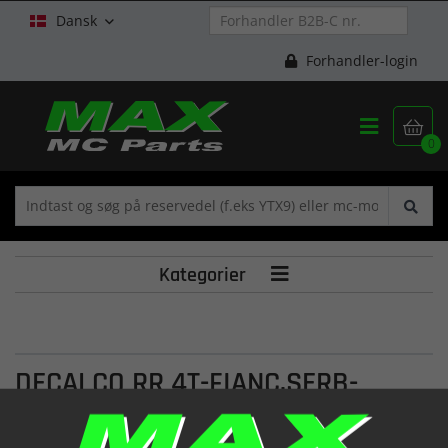
Dansk

Forhandler-login


0
Kategorier

DECALCO RR 4T-FIANC.SERB-
525CC-VERS