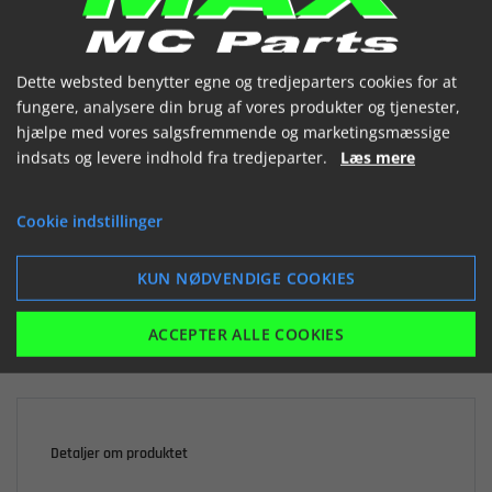
(1334069 400)


Dette websted benytter egne og tredjeparters cookies for at
fungere, analysere din brug af vores produkter og tjenester,
hjælpe med vores salgsfremmende og marketingsmæssige
indsats og levere indhold fra tredjeparter.
Læs mere

Ikke på lager
Cookie indstillinger
78,08 kr.
inkl. moms
KUN NØDVENDIGE COOKIES
LÆG I KURV
ACCEPTER ALLE COOKIES
Detaljer om produktet