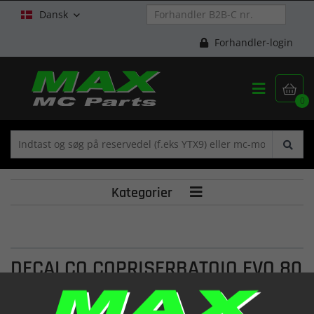
Dansk

Forhandler-login


0
Kategorier

DECALCO COPRISERBATOIO EVO 80
MY'09