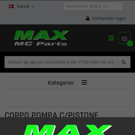
Dansk

Forhandler-login


0
Kategorier

CORPO POMPA C/PISTONE
FRIZ.TECHNO