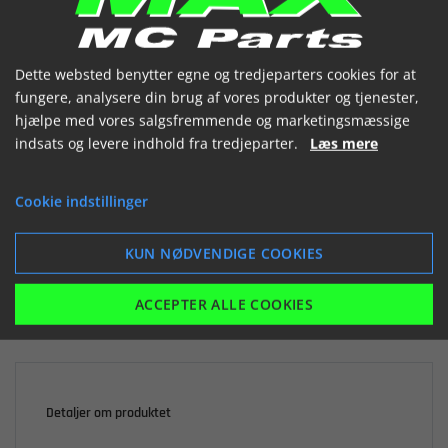
(1291940 057)


Dette websted benytter egne og tredjeparters cookies for at
fungere, analysere din brug af vores produkter og tjenester,
hjælpe med vores salgsfremmende og marketingsmæssige
indsats og levere indhold fra tredjeparter.
Læs mere

Ikke på lager
Cookie indstillinger
868,19 kr.
inkl. moms
KUN NØDVENDIGE COOKIES
LÆG I KURV
ACCEPTER ALLE COOKIES
Detaljer om produktet