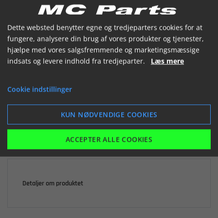


Dette websted benytter egne og tredjeparters cookies for at
fungere, analysere din brug af vores produkter og tjenester,
hjælpe med vores salgsfremmende og marketingsmæssige
indsats og levere indhold fra tredjeparter.
Læs mere

Ikke på lager
Cookie indstillinger
1.059,00 kr.
inkl. moms
KUN NØDVENDIGE COOKIES
LÆG I KURV
ACCEPTER ALLE COOKIES
Detaljer om produktet