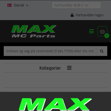
Dansk

Forhandler-login


0
Kategorier

CORONA Z.60 1/2.5/16 ALP 125 '06
(1289666 000)