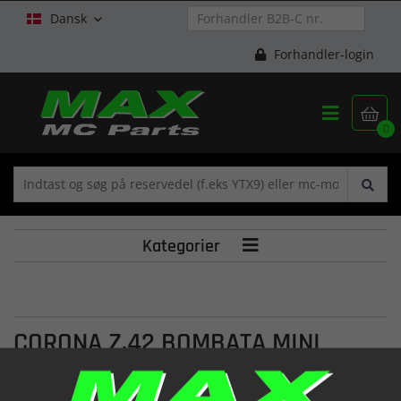
Dansk

Forhandler-login


0
Kategorier

CORONA Z.42 BOMBATA MINI
CROSS R10