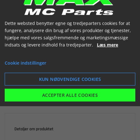
(1289104 000)


Dette websted benytter egne og tredjeparters cookies for at
fungere, analysere din brug af vores produkter og tjenester,
hjælpe med vores salgsfremmende og marketingsmæssige
indsats og levere indhold fra tredjeparter.
Læs mere

Ikke på lager
Cookie indstillinger
434,11 kr.
inkl. moms
KUN NØDVENDIGE COOKIES
LÆG I KURV
ACCEPTER ALLE COOKIES
Detaljer om produktet