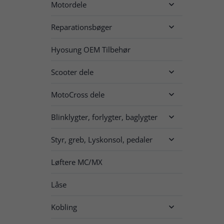
Motordele

Reparationsbøger

Hyosung OEM Tilbehør
Scooter dele

MotoCross dele

Blinklygter, forlygter, baglygter

Styr, greb, Lyskonsol, pedaler

Løftere MC/MX
Låse
Kobling
