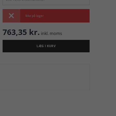

Ikke på lager
763,35 kr.
inkl. moms
LÆG I KURV