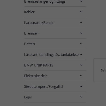
Bremseslanger og fittings

Kabler

Karburator/Benzin

Bremser

Batteri

Låsesæt, tændingslås, tankdæksel

BMW UNIK PARTS

Det
Elektriske dele

Støddæmpere/Forgaffel

Lejer
