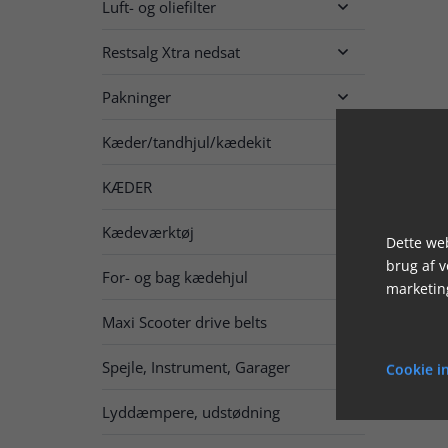
Luft- og oliefilter

Restsalg Xtra nedsat

Pakninger

Kæder/tandhjul/kædekit

KÆDER

Kædeværktøj
Dette web
brug af 
For- og bag kædehjul

marketin
Maxi Scooter drive belts
Spejle, Instrument, Garager

Cookie in
Lyddæmpere, udstødning
