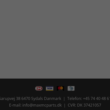
Sarupvej 38 6470 Sydals Danmark | Telefon: +45 74 40 48 6
E-mail: info@maxmcparts.dk | CVR: DK 37421057