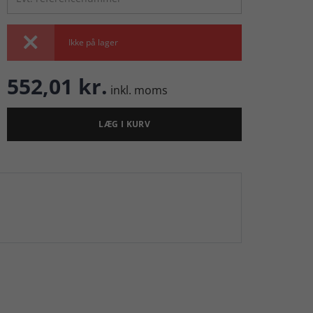

Ikke på lager
552,01 kr.
inkl. moms
LÆG I KURV