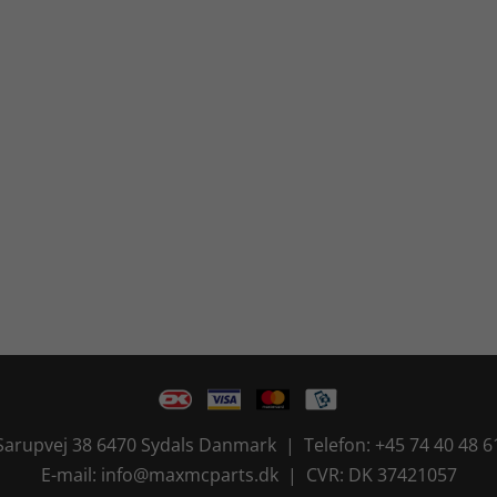
Sarupvej 38 6470 Sydals Danmark | Telefon: +45 74 40 48 6
E-mail: info@maxmcparts.dk | CVR: DK 37421057