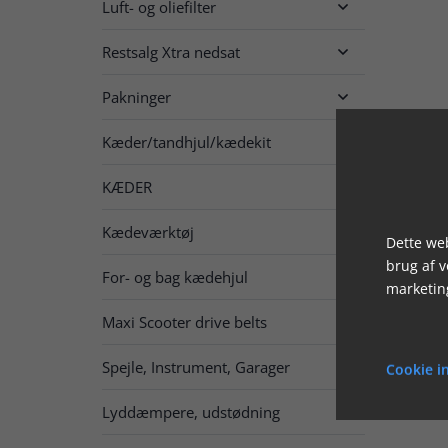
Luft- og oliefilter

Restsalg Xtra nedsat

Pakninger

Kæder/tandhjul/kædekit

KÆDER

Kædeværktøj
Dette web
brug af 
For- og bag kædehjul

marketin
Maxi Scooter drive belts
Spejle, Instrument, Garager

Cookie in
Lyddæmpere, udstødning
