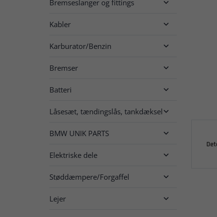
Bremseslanger og fittings

Kabler

Karburator/Benzin

Bremser

Batteri

Låsesæt, tændingslås, tankdæksel

BMW UNIK PARTS

Det
Elektriske dele

Støddæmpere/Forgaffel

Lejer
