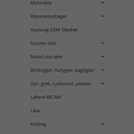
Motordele

Reparationsbøger

Hyosung OEM Tilbehør
Scooter dele

MotoCross dele

Blinklygter, forlygter, baglygter

Styr, greb, Lyskonsol, pedaler

Løftere MC/MX
Låse
Kobling
