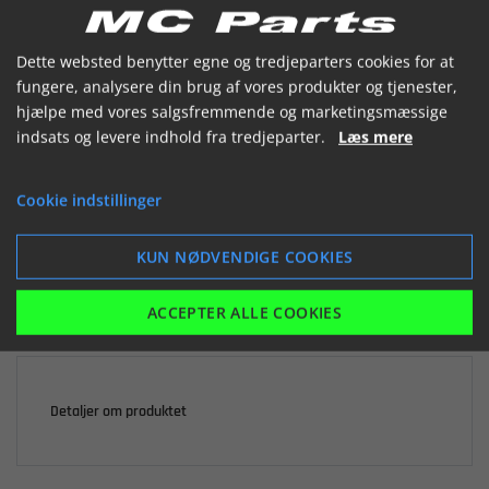


Dette websted benytter egne og tredjeparters cookies for at
fungere, analysere din brug af vores produkter og tjenester,
hjælpe med vores salgsfremmende og marketingsmæssige
indsats og levere indhold fra tredjeparter.
Læs mere

Ikke på lager
Cookie indstillinger
451,31 kr.
inkl. moms
KUN NØDVENDIGE COOKIES
LÆG I KURV
ACCEPTER ALLE COOKIES
Detaljer om produktet