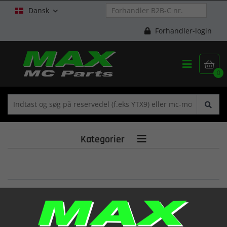
Dansk

Forhandler-login


0
Kategorier

COPRISELLA RR X SELLA 28.02637
(1288644 000)