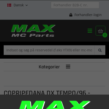
Dansk

Forhandler-login


0
Kategorier

COPRIPEDANA DX TEMPO/96 -
NERO-