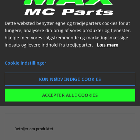
(1288560 052)


Dette websted benytter egne og tredjeparters cookies for at
fungere, analysere din brug af vores produkter og tjenester,
hjælpe med vores salgsfremmende og marketingsmæssige
indsats og levere indhold fra tredjeparter.
Læs mere

Ikke på lager
Cookie indstillinger
103,35 kr.
inkl. moms
KUN NØDVENDIGE COOKIES
LÆG I KURV
ACCEPTER ALLE COOKIES
Detaljer om produktet