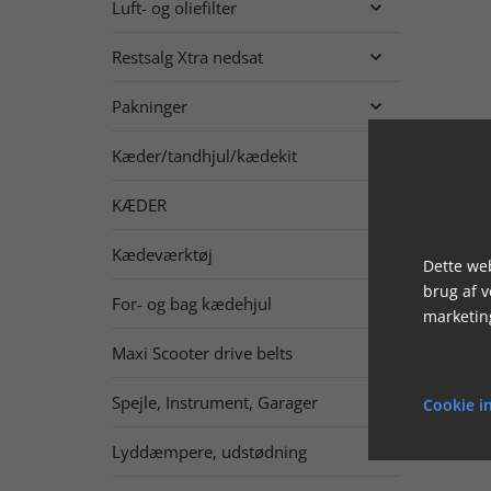
Luft- og oliefilter

Restsalg Xtra nedsat

Pakninger

Kæder/tandhjul/kædekit

KÆDER

Kædeværktøj
Dette web
brug af 
For- og bag kædehjul

marketin
Maxi Scooter drive belts
Spejle, Instrument, Garager

Cookie in
Lyddæmpere, udstødning
