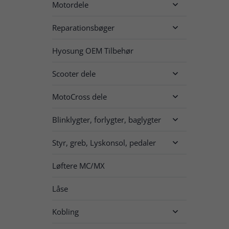
Motordele

Reparationsbøger

Hyosung OEM Tilbehør
Scooter dele

MotoCross dele

Blinklygter, forlygter, baglygter

Styr, greb, Lyskonsol, pedaler

Løftere MC/MX
Låse
Kobling
