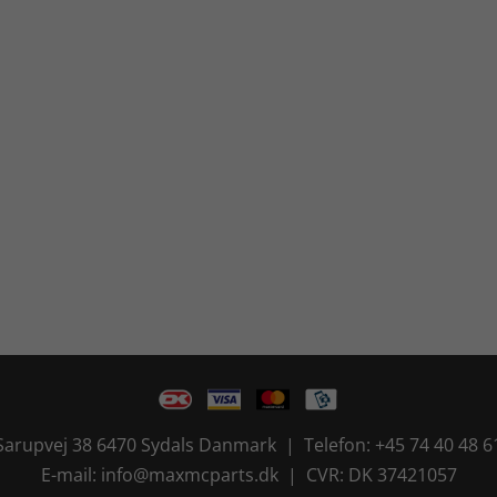
Sarupvej 38 6470 Sydals Danmark | Telefon: +45 74 40 48 6
E-mail: info@maxmcparts.dk | CVR: DK 37421057