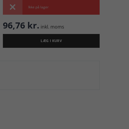

Ikke på lager
96,76 kr.
inkl. moms
LÆG I KURV