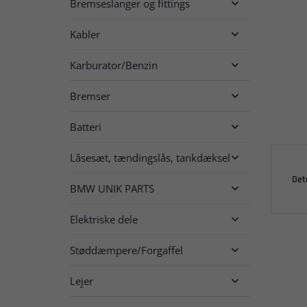
Bremseslanger og fittings

Kabler

Karburator/Benzin

Bremser

Batteri

Låsesæt, tændingslås, tankdæksel

Det
BMW UNIK PARTS

Elektriske dele

Støddæmpere/Forgaffel

Lejer
