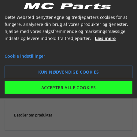


Dette websted benytter egne og tredjeparters cookies for at
fungere, analysere din brug af vores produkter og tjenester,
hjælpe med vores salgsfremmende og marketingsmæssige
indsats og levere indhold fra tredjeparter.
Læs mere

Ikke på lager
Cookie indstillinger
142,93 kr.
inkl. moms
KUN NØDVENDIGE COOKIES
LÆG I KURV
ACCEPTER ALLE COOKIES
Detaljer om produktet